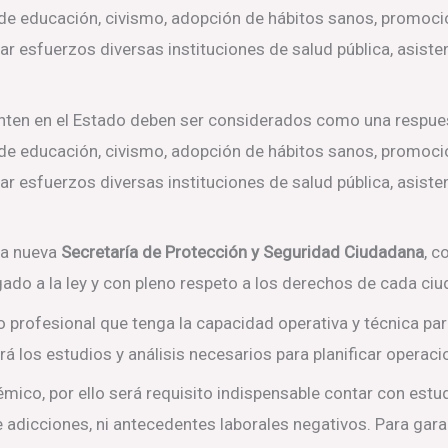
 de educación, civismo, adopción de hábitos sanos, promoció
r esfuerzos diversas instituciones de salud pública, asisten
nten en el Estado deben ser considerados como una respues
 de educación, civismo, adopción de hábitos sanos, promoció
r esfuerzos diversas instituciones de salud pública, asisten
 la nueva
Secretaría de Protección y Seguridad Ciudadana
, c
gado a la ley y con pleno respeto a los derechos de cada ci
o profesional que tenga la capacidad operativa y técnica para
zará los estudios y análisis necesarios para planificar oper
émico, por ello será requisito indispensable contar con estu
de adicciones, ni antecedentes laborales negativos. Para ga