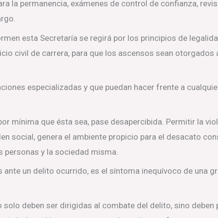
 para la permanencia, exámenes de control de confianza, revis
argo.
men esta Secretaría se regirá por los principios de legalida
io civil de carrera, para que los ascensos sean otorgados a 
nciones especializadas y que puedan hacer frente a cualquie
por mínima que ésta sea, pase desapercibida. Permitir la vio
den social, genera el ambiente propicio para el desacato co
as personas y la sociedad misma.
s ante un delito ocurrido, es el síntoma inequívoco de una g
no solo deben ser dirigidas al combate del delito, sino debe